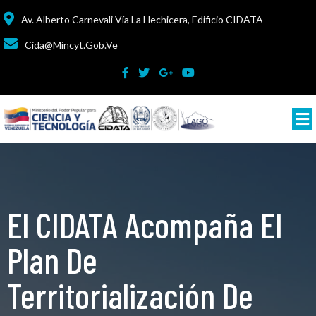
Av. Alberto Carnevali Vía La Hechicera, Edificio CIDATA
Cida@mincyt.gob.ve
El CIDATA Acompaña El
Plan De
Territorialización De