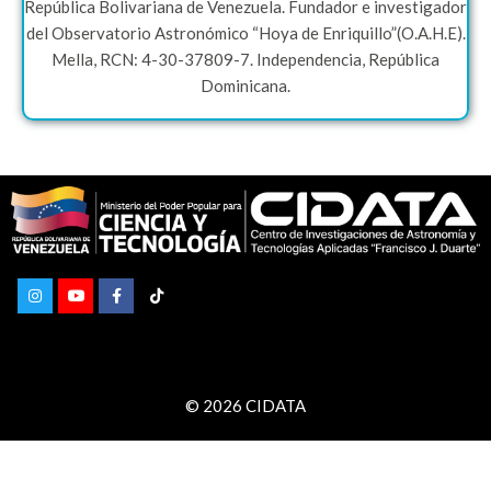
República Bolivariana de Venezuela. Fundador e investigador
del Observatorio Astronómico “Hoya de Enriquillo”(O.A.H.E).
Mella, RCN: 4-30-37809-7. Independencia, República
Dominicana.
© 2026 CIDATA