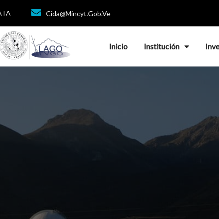
DATA
Cida@mincyt.gob.ve
Inicio
Institución
Inv