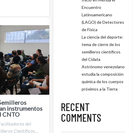
Encuentro
Latinoamericano
(LAGO) de Detectores
de Física
La ciencia del deporte:
tema de cierre de los
semilleros científicos
del Cidata
Astrónomo venezolano
estudia la composición
química de los cuerpos
próximos a la Tierra
Semilleros
RECENT
lan instrumentos
el CNTO
COMMENTS
acilitadores del
lleros Científicos…