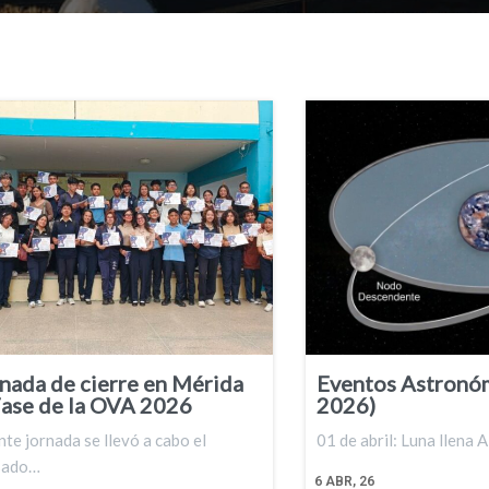
rnada de cierre en Mérida
Eventos Astronóm
 Fase de la OVA 2026
2026)
te jornada se llevó a cabo el
01 de abril: Luna llena 
sado…
6
ABR, 26