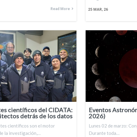
Read More
25
MAR, 26
es científicos del CIDATA:
Eventos Astronó
itectos detrás de los datos
2026)
tes científicos son el motor
Lunes 02 de marzo: Con
e la investigación,…
Durante toda…