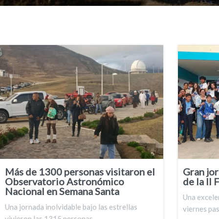
Más de 1300 personas visitaron el
Gran jo
Observatorio Astronómico
de la II
Nacional en Semana Santa
Una excelen
Una jornada inolvidable bajo las estrellas
viernes pa
vivieron las 1315 personas…