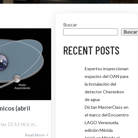
Buscar
Buscar
RECENT POSTS
Expertos inspeccionan
espacios del OAN para
la instalación del
detector Cherenkov
de agua
icos (abril
Dictan MasterClass en
el marco del Encuentro
LAGO Venezuela,
A las 22:12 HLV, el…
edición Mérida
Read More
Inició en Mérida el