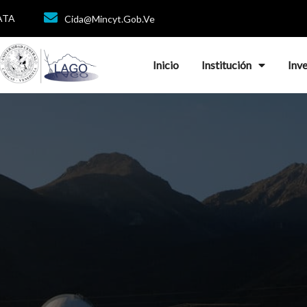
DATA
Cida@mincyt.gob.ve
Inicio
Institución
Inv