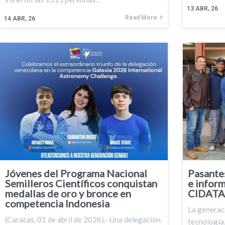
13
ABR, 26
Read More
14
ABR, 26
Jóvenes del Programa Nacional
Pasantes
Semilleros Científicos conquistan
e inform
medallas de oro y bronce en
CIDATA
competencia Indonesia
La generaci
(Caracas, 01 de abril de 2026).- Una delegación
tecnologí