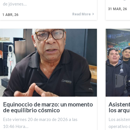
de jóvenes…
31
MAR, 26
Read More
1
ABR, 26
Equinoccio de marzo: un momento
Asistent
de equilibrio cósmico
los arqu
Este viernes 20 de marzo de 2026 a las
Los asisten
10:46 Hora…
operativo d