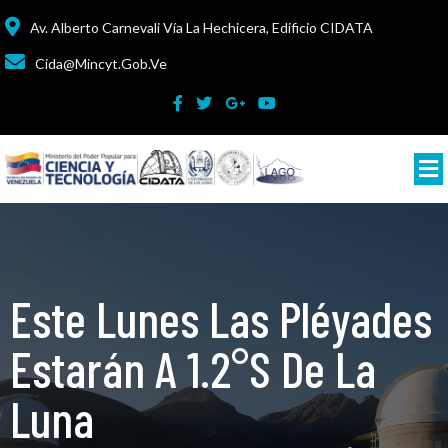
Av. Alberto Carnevali Vía La Hechicera, Edificio CIDATA
Cida@mincyt.gob.ve
Este Lunes Las Pléyades
Estarán A 1.2°S De La
Luna