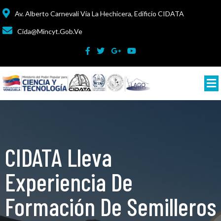
Av. Alberto Carnevali Vía La Hechicera, Edificio CIDATA
Cida@mincyt.gob.ve
CIDATA Lleva
Experiencia De
Formación De Semilleros