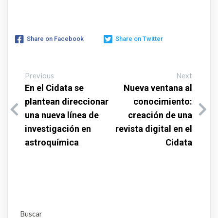
Share on Facebook
Share on Twitter
Previous
Next
En el Cidata se
Nueva ventana al
plantean direccionar
conocimiento:
una nueva línea de
creación de una
investigación en
revista digital en el
astroquímica
Cidata
Buscar