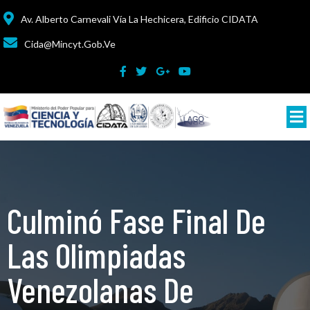
Av. Alberto Carnevali Vía La Hechicera, Edificio CIDATA
Cida@mincyt.gob.ve
Culminó Fase Final De
Las Olimpiadas
Venezolanas De