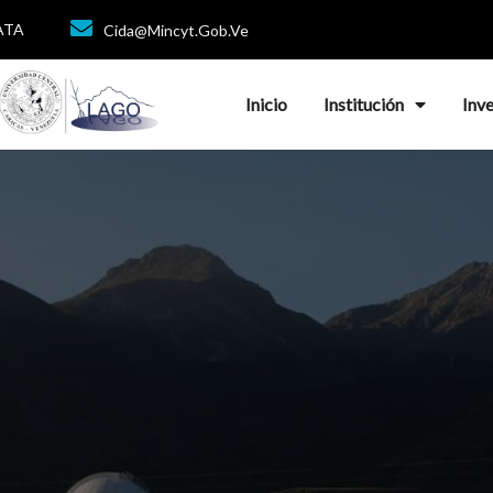
DATA
Cida@mincyt.gob.ve
Inicio
Institución
Inv